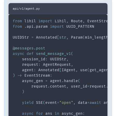
api/v1/agent.py
from
 lihil 
import
 Lihil
,
 Route
,
 EventStream
,
from
.
api
.
param 
import
 UUID_PATTERN
UUIDStr 
=
 Annotated
[
str
,
 Param
(
min_length
=
36
@messages
.
post
async
def
send_message_v1
(
    session_id
:
 UUIDStr
,
    request
:
 AgentRequest
,
    agent
:
 Annotated
[
IAgent
,
 use
(
get_agent
)
]
)
-
>
 EventStream
:
    async_gen 
=
 agent
.
handle
(
        request
.
content
,
 user_id
=
request
.
use
)
yield
 SSE
(
event
=
"open"
,
 data
=
await
 anext
async
for
 ans 
in
 async_gen
: