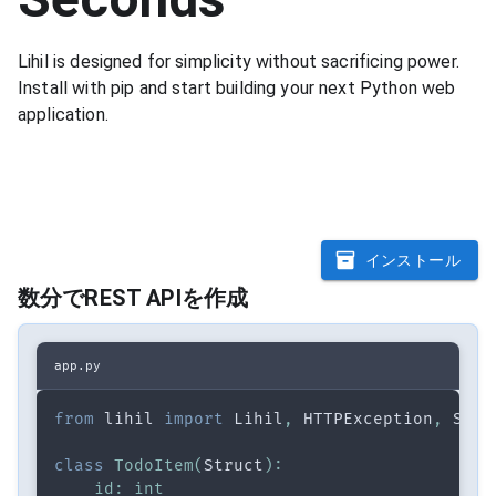
Lihil is designed for simplicity without sacrificing power.
Install with pip and start building your next Python web
application.
$
|
インストール
数分でREST APIを作成
app.py
from
 lihil 
import
 Lihil
,
 HTTPException
,
 Stru
class
TodoItem
(
Struct
)
:
id
:
int