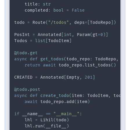
    title
:
str
    completed
:
bool
=
False
todo 
=
 Route
(
"/todos"
,
 deps
=
[
TodoRepo
]
)
PosInt 
=
 Annotated
[
int
,
 Param
(
gt
=
0
)
]
Todos 
=
list
[
TodoItem
]
@todo
.
get
async
def
get_todos
(
todo_repo
:
 TodoRepo
,
 n
:
 
return
await
 todo_repo
.
list_todos
(
)
CREATED 
=
 Annotated
[
Empty
,
201
]
@todo
.
post
async
def
create_todo
(
item
:
 TodoItem
,
 todo_r
await
 todo_repo
.
add
(
item
)
if
 __name__ 
==
"__main__"
:
    lhl 
=
 Lihil
(
todo
)
    lhl
.
run
(
__file__
)