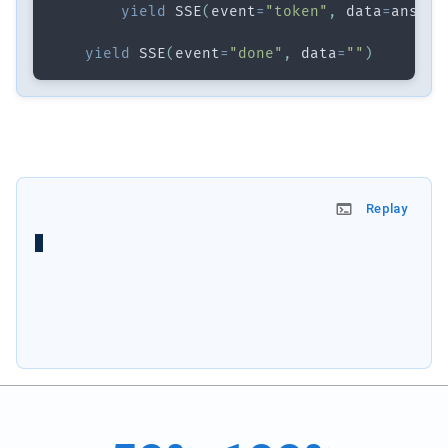
yield
 SSE
(
event
=
"token"
,
 data
=
ans
)
yield
 SSE
(
event
=
"done"
,
 data
=
""
)
Replay