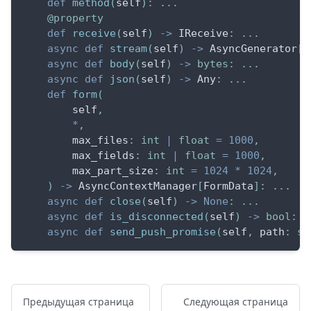
def
method
(
self
)
:
.
.
.
@property
def
receive
(
self
)
-
>
 IReceive
:
.
.
.
async
def
stream
(
self
)
-
>
 AsyncGenerator
[
b
async
def
body
(
self
)
-
>
bytes
:
.
.
.
async
def
json
(
self
)
-
>
 Any
:
.
.
.
def
form
(
        self
,
*
,
        max_files
:
int
|
float
=
1000
,
        max_fields
:
int
|
float
=
1000
,
        max_part_size
:
int
=
1024
*
1024
,
)
-
>
 AsyncContextManager
[
FormData
]
:
.
.
.
async
def
close
(
self
)
-
>
None
:
.
.
.
async
def
is_disconnected
(
self
)
-
>
bool
:
.
async
def
send_push_promise
(
self
,
 path
:
st
Предыдущая страница
Следующая страница