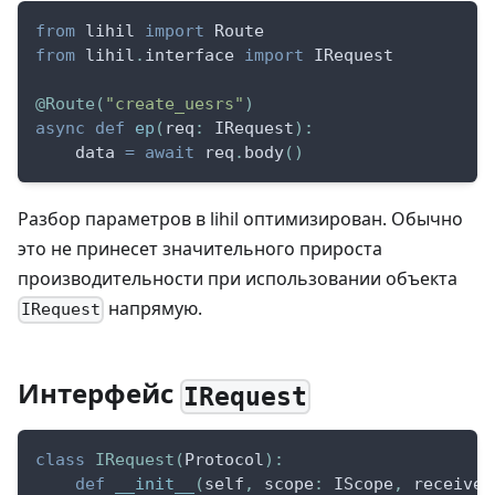
from
 lihil 
import
 Route
from
 lihil
.
interface 
import
 IRequest
@Route
(
"create_uesrs"
)
async
def
ep
(
req
:
 IRequest
)
:
    data 
=
await
 req
.
body
(
)
Разбор параметров в lihil оптимизирован. Обычно
это не принесет значительного прироста
производительности при использовании объекта
напрямую.
IRequest
Интерфейс
IRequest
class
IRequest
(
Protocol
)
:
def
__init__
(
self
,
 scope
:
 IScope
,
 receive
: