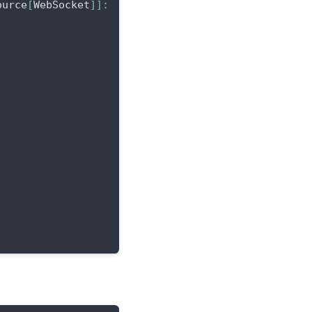
ource
[
WebSocket
]
]
: