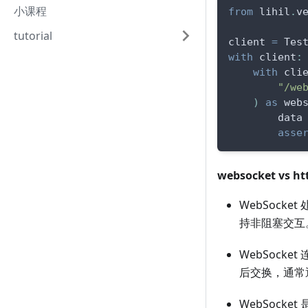
小课程
from
 lihil
.
v
tutorial
client 
=
 Tes
with
 client
:
with
 cli
"/we
)
as
 web
        data
asse
websocket vs ht
WebSock
持非阻塞交互
WebSock
后交换，通常通
WebSock