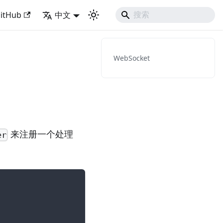
th Django Like Developing Experience
itHub
中文
WebSocket
来注册一个处理
er