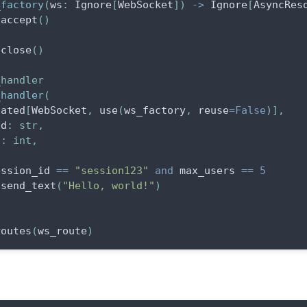
_factory
(
ws
:
 Ignore
[
WebSocket
]
)
-
>
 Ignore
[
AsyncRes
.
accept
(
)
.
close
(
)
_handler
_handler
(
tated
[
WebSocket
,
 use
(
ws_factory
,
 reuse
=
False
)
]
,
id
:
str
,
s
:
int
,
ession_id 
==
"session123"
and
 max_users 
==
5
.
send_text
(
"Hello, world!"
)
)
routes
(
ws_route
)