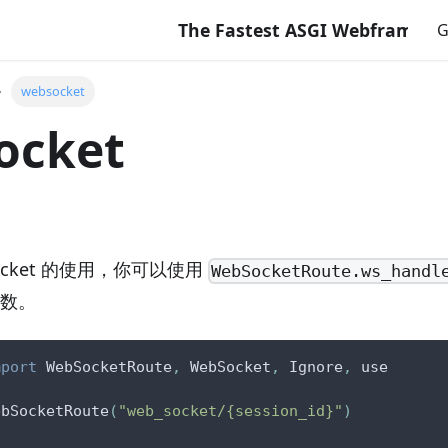
The Fastest ASGI Webframework wi
G
websocket
ocket
ebsocket 的使用，你可以使用
WebSocketRoute.ws_handl
函数。
mport
 WebSocketRoute
,
 WebSocket
,
 Ignore
,
 use
ebSocketRoute
(
"web_socket/{session_id}"
)