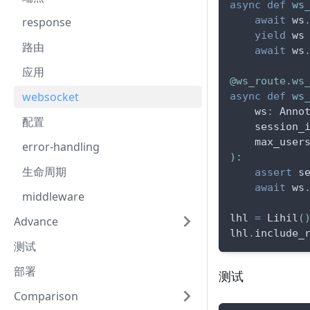
async
def
ws
await
 ws
response
yield
 ws
路由
await
 ws
应用
@ws_route
.
ws
websocket
async
def
ws
    ws
:
 Anno
配置
    session_
    max_user
error-handling
)
:
生命周期
assert
 s
await
 ws
middleware
lhl 
=
 Lihil
(
Advance
lhl
.
include_
测试
部署
测试
Comparison