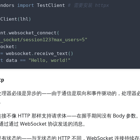
endors 
import
 TestClient 
# 需要安装 httpx
tClient
(
lhl
)
ent
.
websocket_connect
(
b_socket/session123?max_users=5"
socket
:
 
=
 websocket
.
receive_text
(
)
rt
 data 
==
"Hello, world!"
tp
et 处理器必须是异步的——由于通信是双向和事件驱动的，处理器必须使用
。
et 连接不像 HTTP 那样支持请求体——在握手期间没有 Body 
过通过 WebSocket 协议发送的消息。
et 是有状态的——与无状态的 HTTP 不同，WebSocket 连接