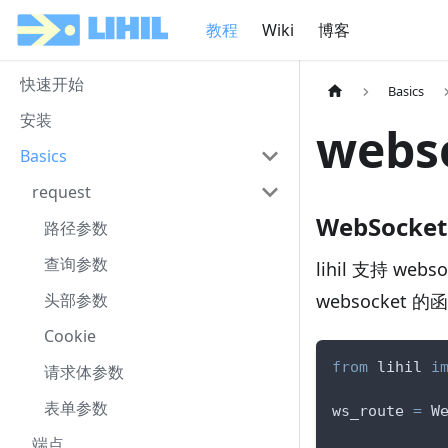
教程
Wiki
博客
快速开始
Basics
安装
webs
Basics
request
WebSocket
路径参数
查询参数
lihil 支持 w
websocket 的
头部参数
Cookie
from
 lihil 
i
请求体参数
表单参数
ws_route 
=
 W
端点