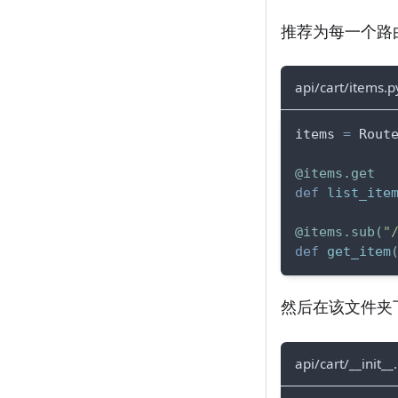
推荐为每一个路
api/cart/items.p
items 
=
 Rout
@items
.
get
def
list_ite
@items
.
sub
(
"
def
get_item
然后在该文件夹
api/cart/__init__