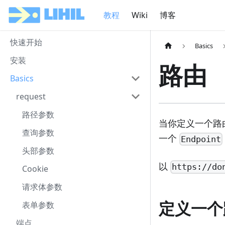
教程
Wiki
博客
快速开始
Basics
安装
路由
Basics
request
路径参数
当你定义一个路
查询参数
一个
Endpoint
头部参数
以
https://do
Cookie
请求体参数
定义一个
表单参数
端点