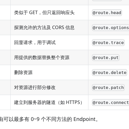
类似于 GET，但只返回响应头
@route.head
探测允许的方法及 CORS 信息
@route.option
回显请求，用于调试
@route.trace
用提供的数据替换整个资源
@route.put
删除资源
@route.delete
对资源进行部分修改
@route.patch
建立到服务器的隧道（如 HTTPS）
@route.connec
以最多有 0~9 个不同方法的 Endpoint。