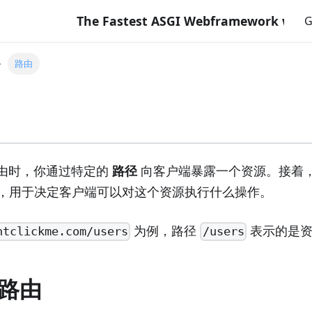
The Fastest ASGI Webframework with Django Lik
G
路由
由时，你通过特定的
路径
向客户端暴露一个资源。接着
，用于决定客户端可以对这个资源执行什么操作。
为例，路径
表示的是
ntclickme.com/users
/users
路由