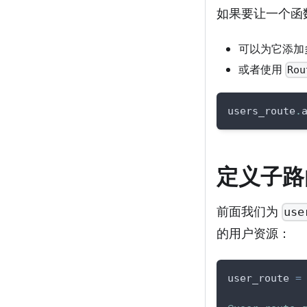
如果要让一个函数
可以为它添加
或者使用
Rou
users_route
.
定义子路
前面我们为
use
的用户资源：
user_route 
=