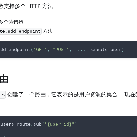
支持多个 HTTP 方法：
多个装饰器
方法：
te.add_endpoint
add_endpoint
(
"GET"
,
"POST"
,
.
.
.
,
  create_user
)
由
创建了一个路由，它表示的是用户资源的集合。 现在
rs
 users_route
.
sub
(
"{user_id}"
)