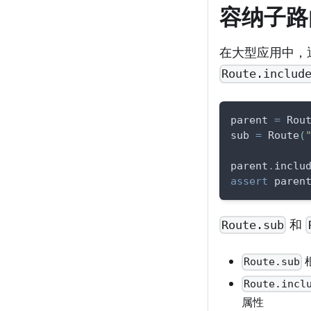
容纳子路
在大型应用中，
Route.includ
parent 
=
 Rou
sub 
=
 Route
(
parent
.
inclu
assert
 paren
和
Route.sub
Route.sub
Route.incl
属性