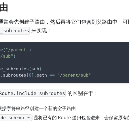
由
通常会先创建子路由，然后再将它们包含到父路由中。可
来实现：
e_subroutes
te
(
"/parent"
)
"/sub"
)
de_subroutes
(
sub
)
t
.
subroutes
[
0
]
.
path 
==
"/parent/sub"
的区别在于：
Route.include_subroutes
根据字符串路径创建一个新的空子路由
是将已有的 Route 递归包含进来，会保留原有的 
ude_subroutes