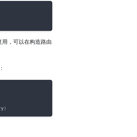
复用，可以在构造路由
：
ry
)