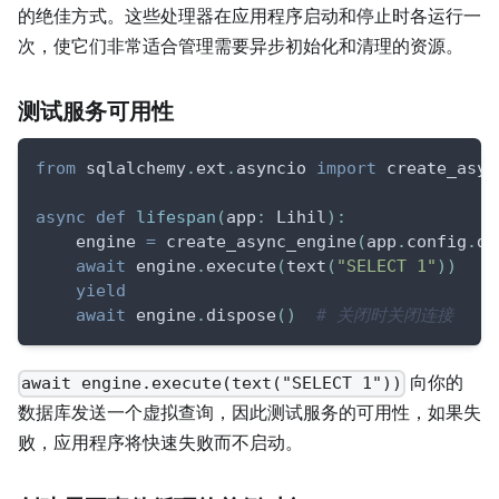
的绝佳方式。这些处理器在应用程序启动和停止时各运行一
次，使它们非常适合管理需要异步初始化和清理的资源。
测试服务可用性
from
 sqlalchemy
.
ext
.
asyncio 
import
 create_asyn
async
def
lifespan
(
app
:
 Lihil
)
:
    engine 
=
 create_async_engine
(
app
.
config
.
da
await
 engine
.
execute
(
text
(
"SELECT 1"
)
)
yield
await
 engine
.
dispose
(
)
# 关闭时关闭连接
向你的
await engine.execute(text("SELECT 1"))
数据库发送一个虚拟查询，因此测试服务的可用性，如果失
败，应用程序将快速失败而不启动。