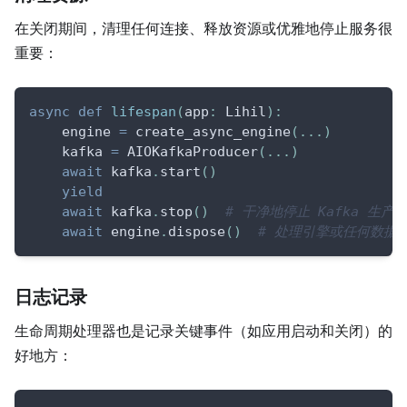
在关闭期间，清理任何连接、释放资源或优雅地停止服务很
重要：
async
def
lifespan
(
app
:
 Lihil
)
:
    engine 
=
 create_async_engine
(
.
.
.
)
    kafka 
=
 AIOKafkaProducer
(
.
.
.
)
await
 kafka
.
start
(
)
yield
await
 kafka
.
stop
(
)
# 干净地停止 Kafka 生产
await
 engine
.
dispose
(
)
# 处理引擎或任何数据
日志记录
生命周期处理器也是记录关键事件（如应用启动和关闭）的
好地方：