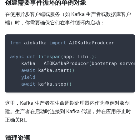
创建需要事件循环的单例对象
在使用异步客户端或服务（如 Kafka 生产者或数据库客户
端）时，你需要确保它们在事件循环内启动：
from
 aiokafka 
import
 AIOKafkaProducer
async
def
lifespan
(
app
:
 Lihil
)
:
    kafka 
=
 AIOKafkaProducer
(
bootstrap_servers
await
 kafka
.
start
(
)
yield
await
 kafka
.
stop
(
)
这里，Kafka 生产者在生命周期处理器内作为单例对象创
建。生产者在启动时连接到 Kafka 代理，并在应用停止时
正确关闭。
清理资源