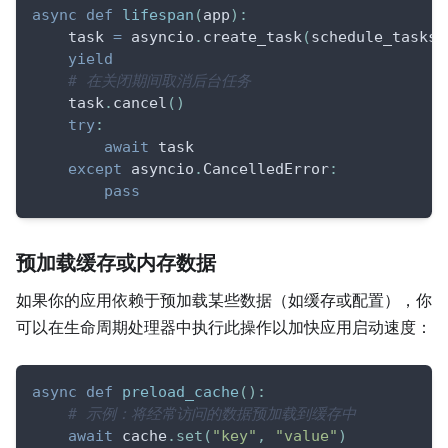
async
def
lifespan
(
app
)
:
    task 
=
 asyncio
.
create_task
(
schedule_tasks
(
yield
# 在关闭期间取消后台任务
    task
.
cancel
(
)
try
:
await
 task
except
 asyncio
.
CancelledError
:
pass
预加载缓存或内存数据
如果你的应用依赖于预加载某些数据（如缓存或配置），你
可以在生命周期处理器中执行此操作以加快应用启动速度：
async
def
preload_cache
(
)
:
# 示例：将经常访问的数据预加载到缓存中
await
 cache
.
set
(
"key"
,
"value"
)