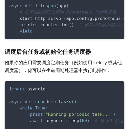
async
def
lifespan
(
app
)
:
# 在单独的端口上启动 Prometheus 指标服务器
    start_http_server
(
app
.
config
.
prometheus
.
ur
    metrics_counter
.
inc
(
)
# 增加计数器以跟踪应用
yield
调度后台任务或初始化任务调度器
如果你的应用需要调度定期任务（例如使用 Celery 或其他
调度器），你可以在生命周期处理器中执行此操作：
import
 asyncio
async
def
schedule_tasks
(
)
:
while
True
:
print
(
"Running periodic task..."
)
await
 asyncio
.
sleep
(
60
)
# 每 60 秒运