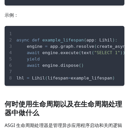
示例：
async
def
example_lifespan
(
app
:
 Lihil
)
:
    engine 
=
 app
.
graph
.
resolve
(
create_async
await
 engine
.
execute
(
text
(
"SELECT 1"
)
)
yield
await
 engine
.
dispose
(
)
lhl 
=
 Lihil
(
lifespan
=
example_lifespan
)
何时使用生命周期以及在生命周期处理
器中做什么
ASGI 生命周期处理器是管理异步应用程序启动和关闭逻辑