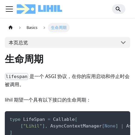
Basics
生命周期
本页总览
生命周期
是一个 ASGI 协议，在你的应用启动和停止时会
lifespan
被调用。
lihil 期望一个具有以下接口的生命周期：
type
 LifeSpan 
=
 Callable
[
[
"Lihil"
]
,
 AsyncContextManager
[
None
]
|
 Asy
]