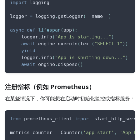
import
 logging
logger 
=
 logging
.
getLogger
(
__name__
)
async
def
lifespan
(
app
)
:
    logger
.
info
(
"App is starting..."
)
await
 engine
.
execute
(
text
(
"SELECT 1"
)
)
yield
    logger
.
info
(
"App is shutting down..."
)
await
 engine
.
dispose
(
)
注册指标（例如 Prometheus）
在某些情况下，你可能想在启动时初始化监控或指标服务：
from
 prometheus_client 
import
 start_http_serve
metrics_counter 
=
 Counter
(
'app_start'
,
'App ha