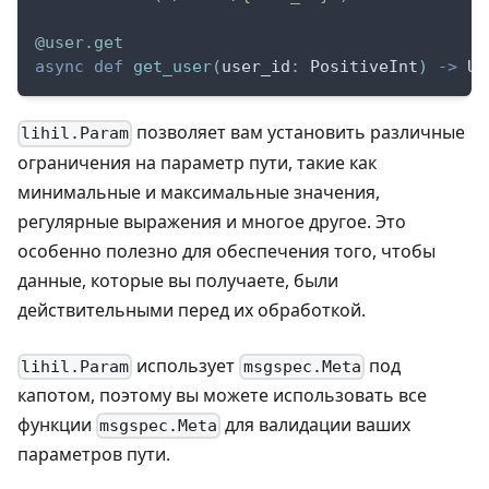
@user
.
get
async
def
get_user
(
user_id
:
 PositiveInt
)
-
>
 Us
позволяет вам установить различные
lihil.Param
ограничения на параметр пути, такие как
минимальные и максимальные значения,
регулярные выражения и многое другое. Это
особенно полезно для обеспечения того, чтобы
данные, которые вы получаете, были
действительными перед их обработкой.
использует
под
lihil.Param
msgspec.Meta
капотом, поэтому вы можете использовать все
функции
для валидации ваших
msgspec.Meta
параметров пути.