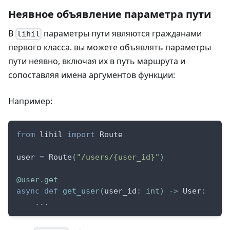
Неявное объявление параметра пути
В
параметры пути являются гражданами
lihil
первого класса. вы можете объявлять параметры
пути неявно, включая их в путь маршрута и
сопоставляя имена аргументов функции:
Например:
from
 lihil 
import
 Route
user 
=
 Route
(
"/users/{user_id}"
)
@user
.
get
async
def
get_user
(
user_id
:
int
)
-
>
 User
:
.
.
.