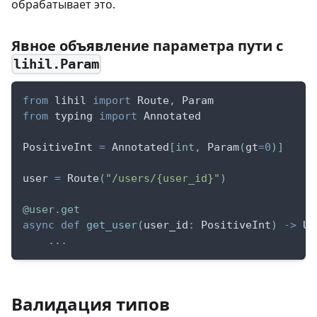
обрабатывает это.
Явное объявление параметра пути с
lihil.Param
from
 lihil 
import
 Route
,
 Param
from
 typing 
import
 Annotated
PositiveInt 
=
 Annotated
[
int
,
 Param
(
gt
=
0
)
]
user 
=
 Route
(
"/users/{user_id}"
)
@user
.
get
async
def
get_user
(
user_id
:
 PositiveInt
)
-
>
 Us
.
.
.
Валидация типов