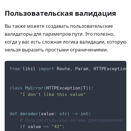
Пользовательская валидация
Вы также можете создавать пользовательские
валидаторы для параметров пути. Это полезно,
когда у вас есть сложная логика валидации, которую
нельзя выразить простыми ограничениями.
from
 lihil 
import
 Route
,
 Param
,
 HTTPException
class
MyError
(
HTTPException
[
T
]
)
:
"I don't like this value"
def
decoder
(
value
:
str
)
-
>
int
:
# Пользовательская логика декодирования
if
 value 
==
"42"
: