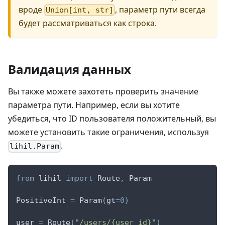
вроде
, параметр пути всегда
Union[int, str]
будет рассматриваться как строка.
Валидация данных
Вы также можете захотеть проверить значение
параметра пути. Например, если вы хотите
убедиться, что ID пользователя положительный, вы
можете установить такие ограничения, используя
.
lihil.Param
from
 lihil 
import
 Route
,
 Param
PositiveInt 
=
 Param
(
gt
=
0
)
user 
=
 Route
(
"/users/{user_id}"
)