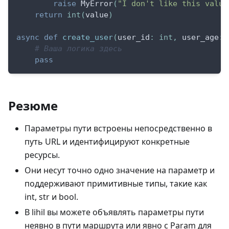
raise
 MyError
(
"I don't like this value
return
int
(
value
)
async
def
create_user
(
user_id
:
int
,
 user_age
:
 
# Ваша логика здесь
pass
Резюме
Параметры пути встроены непосредственно в
путь URL и идентифицируют конкретные
ресурсы.
Они несут точно одно значение на параметр и
поддерживают примитивные типы, такие как
int, str и bool.
В lihil вы можете объявлять параметры пути
неявно в пути маршрута или явно с Param для