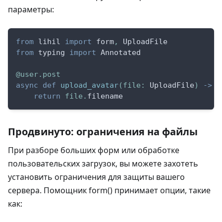
параметры:
from
 lihil 
import
 form
,
 UploadFile
from
 typing 
import
 Annotated
@user
.
post
async
def
upload_avatar
(
file
:
 UploadFile
)
-
>
s
return
file
.
filename
Продвинуто: ограничения на файлы
При разборе больших форм или обработке
пользовательских загрузок, вы можете захотеть
установить ограничения для защиты вашего
сервера. Помощник form() принимает опции, такие
как: