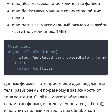
max_files: максимальное количество файлов
max_fields: максимальное количество общих
полей
max_part_size: максимальный размер для любой
части (по умолчанию: 1MB)
@user
.
post
async
def
upload_many
(
    files
:
 Annotated
[
list
[
UploadFile
]
,
 Form
(
ma
)
-
>
int
:
return
len
(
files
)
Данные формы — это просто еще один вид данных
тела, разбираемый по-разному в зависимости от
типа контента. С lihil вы можете объявлять
параметры формы, используя Annotated[..., Form()],
и получить полный контроль над обработкой