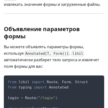
извлекать значения формы и загруженные файлы.
Объявление параметров
формы
Вы можете объявлять параметры формы,
используя
.
Annotated[T, Form()]
lihil
автоматически разберет тело запроса и извлечет
поля формы для вас:
from
 lihil 
import
 Route
,
 Form
,
 Struct
from
 typing 
import
 Annotated
login 
=
 Route
(
"/login"
)