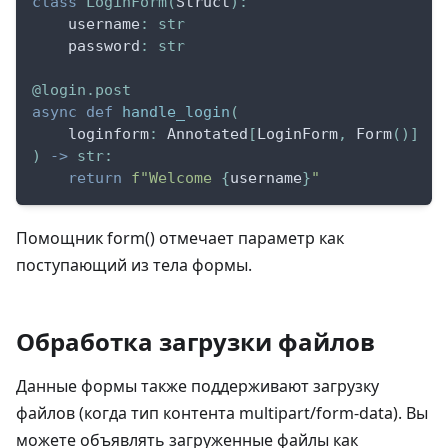
class
LoginForm
(
Struct
)
:
    username
:
str
    password
:
str
@login
.
post
async
def
handle_login
(
    loginform
:
 Annotated
[
LoginForm
,
 Form
(
)
]
)
-
>
str
:
return
f"Welcome 
{
username
}
"
Помощник form() отмечает параметр как
поступающий из тела формы.
Обработка загрузки файлов
Данные формы также поддерживают загрузку
файлов (когда тип контента multipart/form-data). Вы
можете объявлять загруженные файлы как