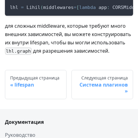
lhl 
=
 Lihil
(
middlewares
=
[
lambda
 app
:
 CORSMiddl
для сложных middleware, которые требуют много
внешних зависимостей, вы можете конструировать
их внутри lifespan, чтобы вы могли использовать
для разрешения зависимостей.
lhl.graph
Предыдущая страница
Следующая страница
lifespan
Система плагинов
Документация
Руководство