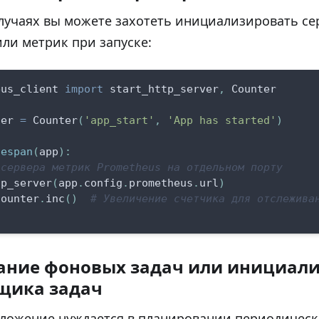
лучаях вы можете захотеть инициализировать с
ли метрик при запуске:
eus_client 
import
 start_http_server
,
 Counter
ter 
=
 Counter
(
'app_start'
,
'App has started'
)
fespan
(
app
)
:
 сервера метрик Prometheus на отдельном порту
tp_server
(
app
.
config
.
prometheus
.
url
)
counter
.
inc
(
)
# Увеличение счетчика для отслежива
ание фоновых задач или инициал
щика задач
ложение нуждается в планировании периодическ