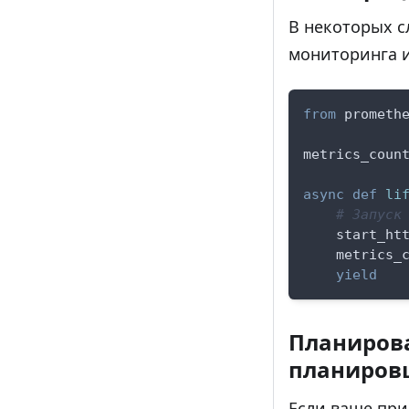
В некоторых с
мониторинга и
from
 prometh
metrics_coun
async
def
li
# Запуск
    start_ht
    metrics_
yield
Планиров
планиров
Если ваше при