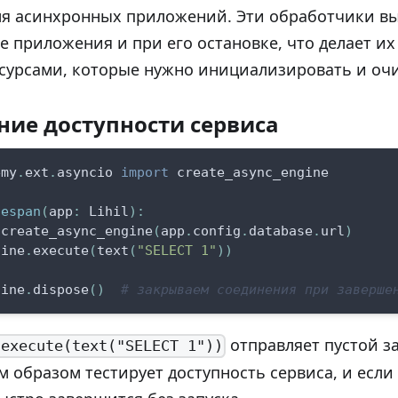
ля асинхронных приложений. Эти обработчики в
ке приложения и при его остановке, что делает и
сурсами, которые нужно инициализировать и оч
ние доступности сервиса
emy
.
ext
.
asyncio 
import
 create_async_engine
fespan
(
app
:
 Lihil
)
:
 create_async_engine
(
app
.
config
.
database
.
url
)
gine
.
execute
(
text
(
"SELECT 1"
)
)
gine
.
dispose
(
)
# закрываем соединения при заверше
отправляет пустой з
.execute(text("SELECT 1"))
 образом тестирует доступность сервиса, и если 