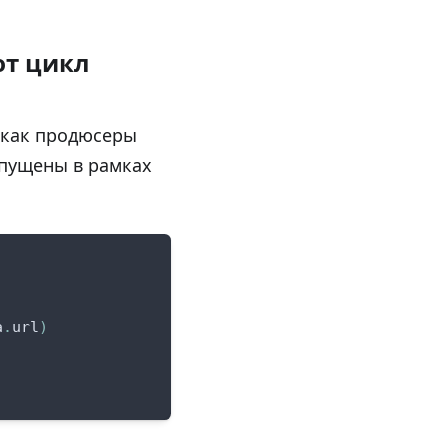
ют цикл
 как продюсеры
апущены в рамках
a
.
url
)