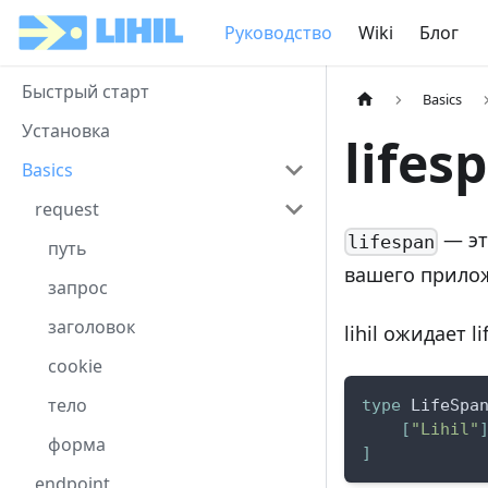
Руководство
Wiki
Блог
Быстрый старт
Basics
Установка
lifes
Basics
request
— эт
lifespan
путь
вашего прило
запрос
заголовок
lihil ожидает 
cookie
тело
type
 LifeSpa
[
"Lihil"
форма
]
endpoint