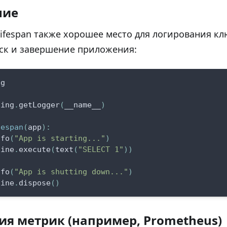
ние
ifespan также хорошее место для логирования к
уск и завершение приложения:
ng
ging
.
getLogger
(
__name__
)
fespan
(
app
)
:
nfo
(
"App is starting..."
)
gine
.
execute
(
text
(
"SELECT 1"
)
)
nfo
(
"App is shutting down..."
)
gine
.
dispose
(
)
ия метрик (например, Prometheus)