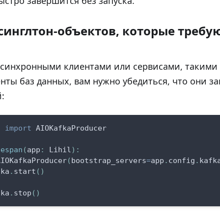
стро завершится без запуска.
синглтон-объектов, которые требу
асинхронными клиентами или сервисами, такими
енты баз данных, вам нужно убедиться, что они з
:
a 
import
 AIOKafkaProducer
fespan
(
app
:
 Lihil
)
:
AIOKafkaProducer
(
bootstrap_servers
=
app
.
config
.
kafk
fka
.
start
(
)
fka
.
stop
(
)