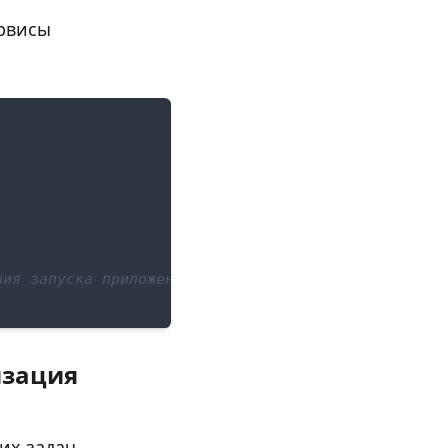
ервисы
ния запуска приложения
изация
их задач