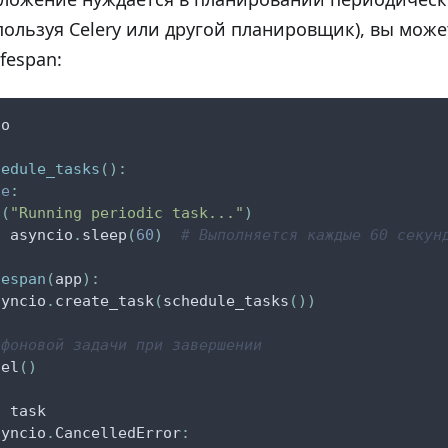
пользуя Celery или другой планировщик), вы может
fespan:
io
hedule_tasks
(
)
:
ue
:
t
(
"Running periodic task..."
)
t
 asyncio
.
sleep
(
60
)
# Выполняется каждые 60 секун
fespan
(
app
)
:
syncio
.
create_task
(
schedule_tasks
(
)
)
 фоновой задачи при завершении
cel
(
)
t
 task
syncio
.
CancelledError
: