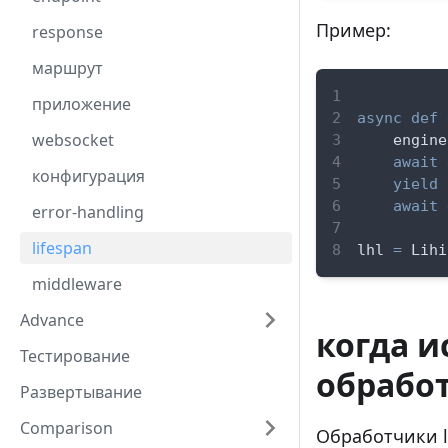
Пример:
response
маршрут
приложение
async
def
websocket
    engine
await
 
конфигурация
yield
await
 
error-handling
lifespan
lhl 
=
 Lihi
middleware
Advance
когда и
Тестирование
обработ
Развертывание
Comparison
Обработчики l