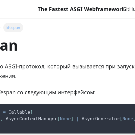
The Fastest ASGI Webframework with Django Li
GitH
lifespan
pan
о ASGI-протокол, который вызывается при запуск
жения.
lifespan со следующим интерфейсом:
n 
=
 Callable
[
]
,
 AsyncContextManager
[
None
]
|
 AsyncGenerator
[
None