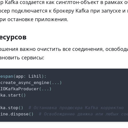
р Kafka создается как синглтон-объект в рамках 
дюсер подключается к брокеру Kafka при запуске и
ри остановке приложения.
есурсов
ршения важно очистить все соединения, освобод
ановить сервисы:
fespan
(
app
:
 Lihil
)
:
 create_async_engine
(
.
.
.
)
AIOKafkaProducer
(
.
.
.
)
fka
.
start
(
)
fka
.
stop
(
)
# Остановка продюсера Kafka корректно
gine
.
dispose
(
)
# Освобождение движка или любых со