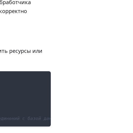
обработчика
 корректно
ить ресурсы или
единений с базой данных