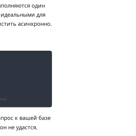
ыполняются один
х идеальными для
истить асинхронно.
нии
апрос к вашей базе
он не удастся,