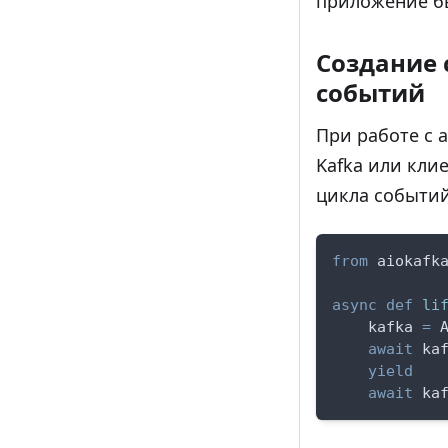
приложение бы
Создание 
событий
При работе с 
Kafka или кли
цикла событий
from
 aiokafk
async
def
li
    kafka 
=
 
await
 ka
yield
await
 ka