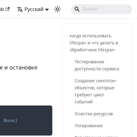
ke Developing Experience
ub
Русский
когда использовать
lifespan и что делать в
обработчике lifespan
Тестирование
е и остановке
доступности сервиса
Создание синглтон-
объектов, которые
требуют цикл
событий
Очистка ресурсов
,
None
]
Логирование