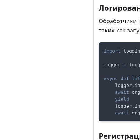
Логирова
Обработчики l
таких как зап
import
 loggi
logger 
=
 log
async
def
li
    logger
.
i
await
 en
yield
    logger
.
i
await
 en
Регистрац