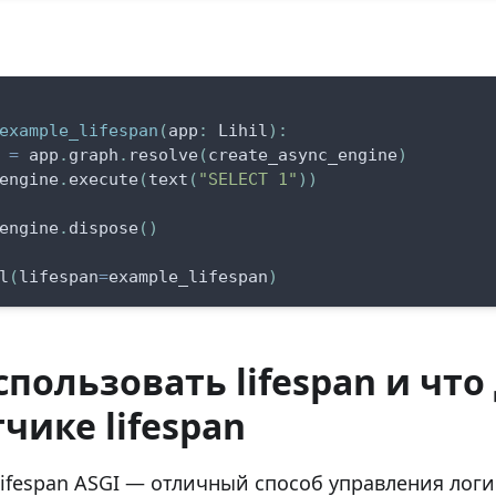
example_lifespan
(
app
:
 Lihil
)
:
 
=
 app
.
graph
.
resolve
(
create_async_engine
)
engine
.
execute
(
text
(
"SELECT 1"
)
)
engine
.
dispose
(
)
l
(
lifespan
=
example_lifespan
)
спользовать lifespan и что
чике lifespan
ifespan ASGI — отличный способ управления логи