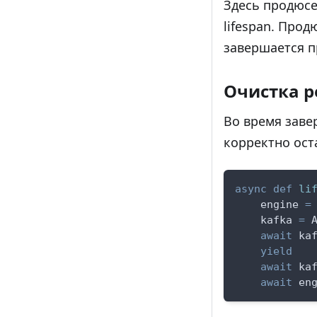
Здесь продюсе
lifespan. Про
завершается п
Очистка р
Во время заве
корректно ост
async
def
li
    engine 
=
    kafka 
=
 
await
 ka
yield
await
 ka
await
 en