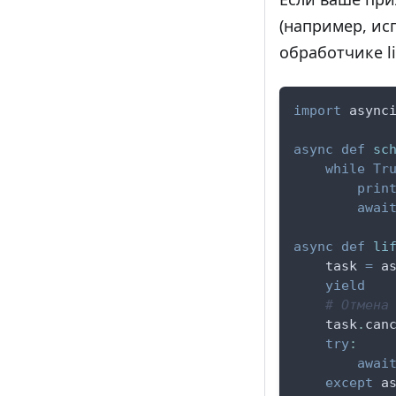
(например, ис
обработчике li
import
 async
async
def
sc
while
Tr
prin
awai
async
def
li
    task 
=
 a
yield
# Отмена
    task
.
can
try
:
awai
except
 a