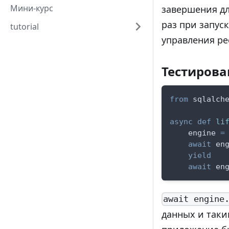
Мини-курс
завершения д
раз при запус
tutorial
управления ре
Тестирова
from
 sqlalch
async
def
li
    engine 
=
await
 en
yield
await
 en
await engine
данных и таким