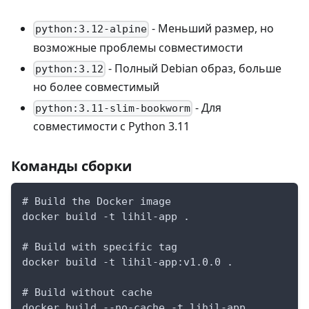
- Меньший размер, но
python:3.12-alpine
возможные проблемы совместимости
- Полный Debian образ, больше
python:3.12
но более совместимый
- Для
python:3.11-slim-bookworm
совместимости с Python 3.11
Команды сборки
# Build the Docker image
docker build -t lihil-app .
# Build with specific tag
docker build -t lihil-app:v1.0.0 .
# Build without cache
docker build --no-cache -t lihil-app .