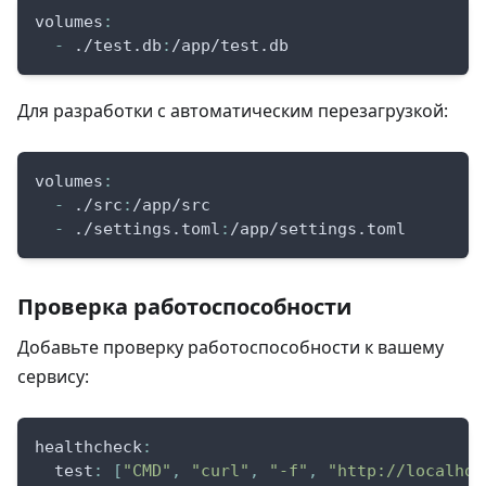
volumes
:
-
 ./test.db
:
/app/test.db
Для разработки с автоматическим перезагрузкой:
volumes
:
-
 ./src
:
/app/src
-
 ./settings.toml
:
/app/settings.toml
Проверка работоспособности
Добавьте проверку работоспособности к вашему
сервису:
healthcheck
:
test
:
[
"CMD"
,
"curl"
,
"-f"
,
"http://localhos