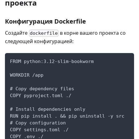
проекта
Конфигурация Dockerfile
Создайте
в корне вашего проекта со
dockerfile
следующей конфигурацией:
FROM python:3.12-slim-bookworm
WORKDIR /app
# Copy dependency files
COPY pyproject.toml ./
# Install dependencies only
RUN pip install . && pip uninstall -y src
# Copy configuration
COPY settings.toml ./
COPY .env ./