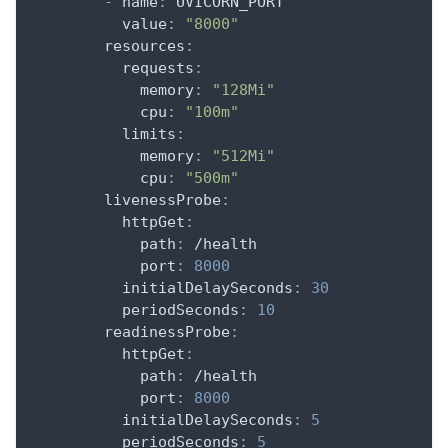
-
name
:
 UVICORN_PORT
value
:
"8000"
resources
:
requests
:
memory
:
"128Mi"
cpu
:
"100m"
limits
:
memory
:
"512Mi"
cpu
:
"500m"
livenessProbe
:
httpGet
:
path
:
 /health
port
:
8000
initialDelaySeconds
:
30
periodSeconds
:
10
readinessProbe
:
httpGet
:
path
:
 /health
port
:
8000
initialDelaySeconds
:
5
periodSeconds
:
5