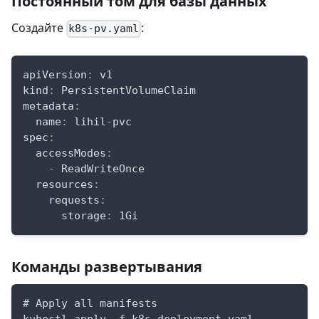
Постоянный том для базы данных
Создайте
:
k8s-pv.yaml
apiVersion
:
 v1
kind
:
 PersistentVolumeClaim
metadata
:
name
:
 lihil
-
pvc
spec
:
accessModes
:
-
 ReadWriteOnce
resources
:
requests
:
storage
:
 1Gi
Команды развертывания
# Apply all manifests
kubectl apply -f k8s-deployment.yaml