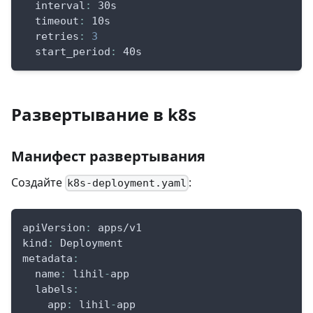
interval
:
 30s
timeout
:
 10s
retries
:
3
start_period
:
 40s
Развертывание в k8s
Манифест развертывания
Создайте
:
k8s-deployment.yaml
apiVersion
:
 apps/v1
kind
:
 Deployment
metadata
:
name
:
 lihil
-
app
labels
:
app
:
 lihil
-
app