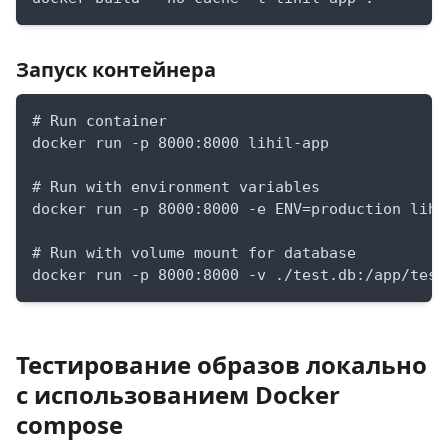
Запуск контейнера
# Run container
docker run -p 8000:8000 lihil-app
# Run with environment variables
docker run -p 8000:8000 -e ENV=production lihi
# Run with volume mount for database
docker run -p 8000:8000 -v ./test.db:/app/test
Тестирование образов локально
с использованием Docker
compose