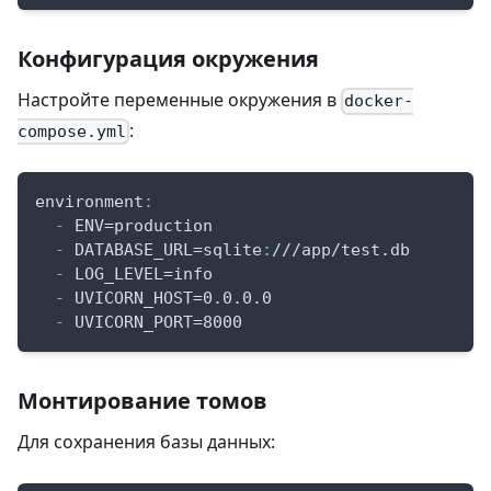
Конфигурация окружения
Настройте переменные окружения в
docker-
:
compose.yml
environment
:
-
 ENV=production
-
 DATABASE_URL=sqlite
:
///app/test.db
-
 LOG_LEVEL=info
-
 UVICORN_HOST=0.0.0.0
-
 UVICORN_PORT=8000
Монтирование томов
Для сохранения базы данных: