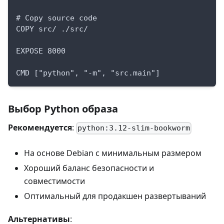
# Copy source code
COPY src/ ./src/
EXPOSE 8000
CMD ["python", "-m", "src.main"]
Выбор Python образа
Рекомендуется
:
python:3.12-slim-bookworm
На основе Debian с минимальным размером
Хороший баланс безопасности и
совместимости
Оптимальный для продакшен развертываний
Альтернативы
: