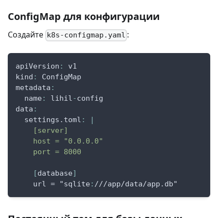
ConfigMap для конфигурации
Создайте
:
k8s-configmap.yaml
apiVersion
:
 v1
kind
:
 ConfigMap
metadata
:
name
:
 lihil
-
config
data
:
settings.toml
:
|
    [server]
    host = "0.0.0.0"
    port = 8000
[
database
]
    url = "sqlite
:
///app/data/app.db"