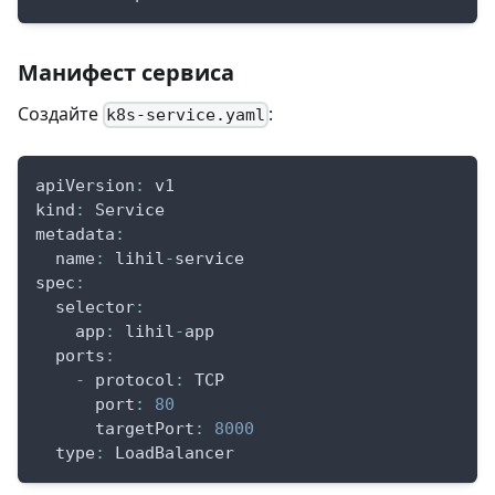
Манифест сервиса
Создайте
:
k8s-service.yaml
apiVersion
:
 v1
kind
:
 Service
metadata
:
name
:
 lihil
-
service
spec
:
selector
:
app
:
 lihil
-
app
ports
:
-
protocol
:
 TCP
port
:
80
targetPort
:
8000
type
:
 LoadBalancer