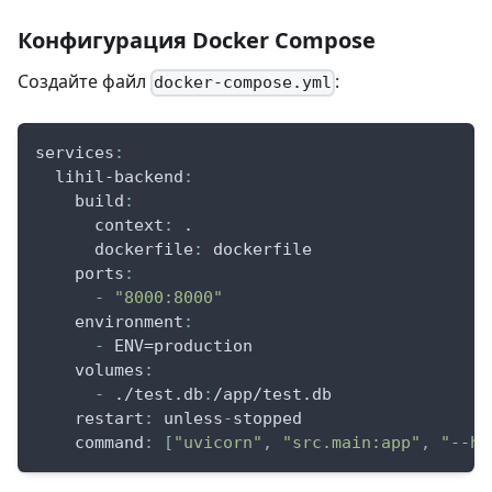
Конфигурация Docker Compose
Создайте файл
:
docker-compose.yml
services
:
lihil-backend
:
build
:
context
:
 .
dockerfile
:
 dockerfile
ports
:
-
"8000:8000"
environment
:
-
 ENV=production
volumes
:
-
 ./test.db
:
/app/test.db
restart
:
 unless
-
stopped
command
:
[
"uvicorn"
,
"src.main:app"
,
"--ho