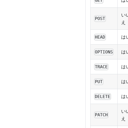
GET
い
POST
え
は
HEAD
は
OPTIONS
は
TRACE
は
PUT
は
DELETE
い
PATCH
え