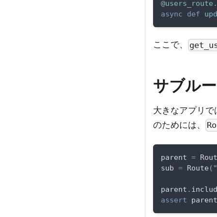
@users_route
async
def
up
ここで、
get_u
サブルー
大きなアプリで
のためには、
Ro
parent 
=
 Rou
sub 
=
 Route
(
parent
.
inclu
assert
 paren