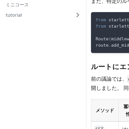
また、特定のル
ミニコース
tutorial
from
 starlet
from
 starlet
Route
(
middle
route
.
add_mi
ルートにエ
前の議論では、
開しました。 
冪
メソッド
は