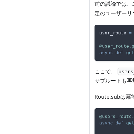
前の議論では、
定のユーザーリ
user_route 
=
@user_route
.
async
def
ge
ここで、
users
サブルートも再
Route.su
@users_route
async
def
ge