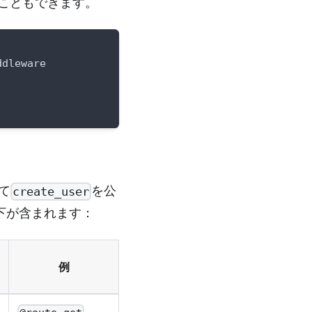
こともできます。
ddleware
て
を公
create_user
下が含まれます：
例