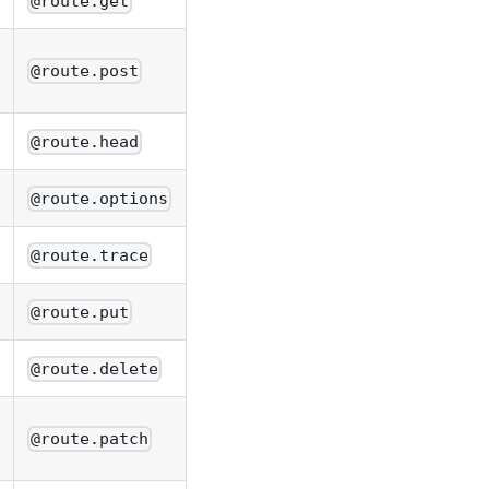
@route.get
@route.post
@route.head
@route.options
@route.trace
@route.put
@route.delete
@route.patch