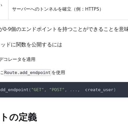
い
サーバーへのトンネルを確立（例：HTTPS）
が0-9個のエンドポイントを持つことができることを意
メソッドに関数を公開するには
デコレータを適用
に
を使用
Route.add_endpoint
add_endpoint
(
"GET"
,
"POST"
,
.
.
.
,
  create_user
)
トの定義