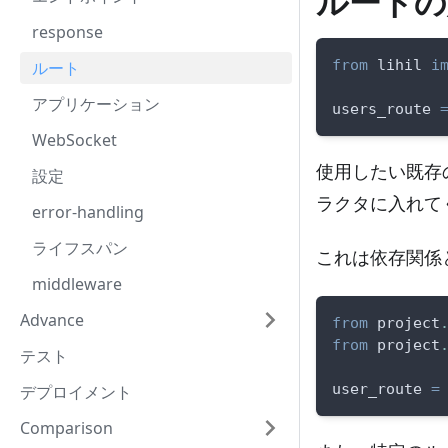
ルートの
response
from
 lihil 
i
ルート
アプリケーション
users_route 
WebSocket
使用したい既存
設定
ラクタに入れて
error-handling
ライフスパン
これは依存関係
middleware
Advance
from
 project
from
 project
テスト
user_route 
=
デプロイメント
Comparison