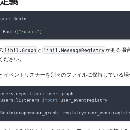
定義
mport
 Route
=
 Route
(
"/users"
)
の
と
がある場
lihil.Graph
lihil.MessageRegistry
ください。
とイベントリスナーを別々のファイルに保持している場
.
users
.
deps 
import
 user_graph
.
users
.
listeners 
import
 user_eventregistry
 Route
(
graph
=
user_graph
,
 registry
=
user_eventregist