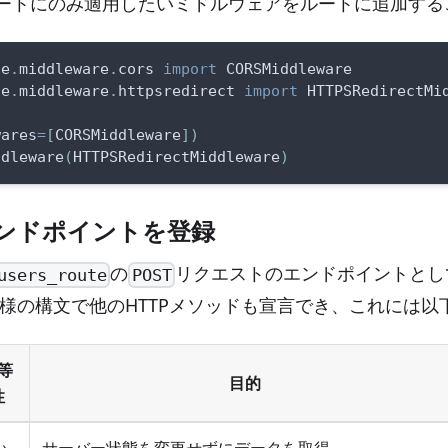
ートにのみ適用したいミドルウェアをルートに追加する
te
.
middleware
.
cors 
import
 CORSMiddleware
te
.
middleware
.
httpsredirect 
import
 HTTPSRedirectMi
wares
=
[
CORSMiddleware
]
)
ddleware
(
HTTPSRedirectMiddleware
)
ンドポイントを登録
の
リクエストのエンドポイントとし
users_route
POST
同様の構文で他のHTTPメソッドも宣言でき、これには以
等
目的
性
い
サーバー状態を変更せずにデータを取得