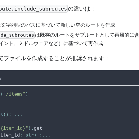
の違いは：
oute.include_subroutes
は文字列型のパスに基づいて新しい空のルートを作成
は既存のルートをサブルートとして再帰的に
ude_subroutes
イント、ミドルウェアなど）に基づいて再作成
てファイルを作成することが推奨されます：
y
e
(
"/items"
)
ms
(
)
:
.
.
.
/{item_id}"
)
.
get
(
item_id
:
str
)
:
.
.
.