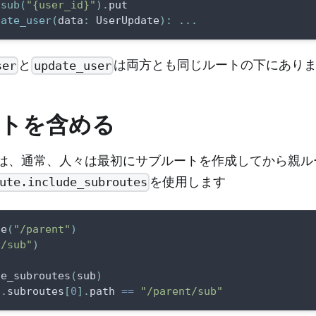
.
sub
(
"{user_id}"
)
.
put
date_user
(
data
:
 UserUpdate
)
:
.
.
.
と
は両方とも同じルートの下にあり
ser
update_user
トを含める
は、通常、人々は最初にサブルートを作成してから親ル
を使用します
ute.include_subroutes
te
(
"/parent"
)
"/sub"
)
de_subroutes
(
sub
)
t
.
subroutes
[
0
]
.
path 
==
"/parent/sub"