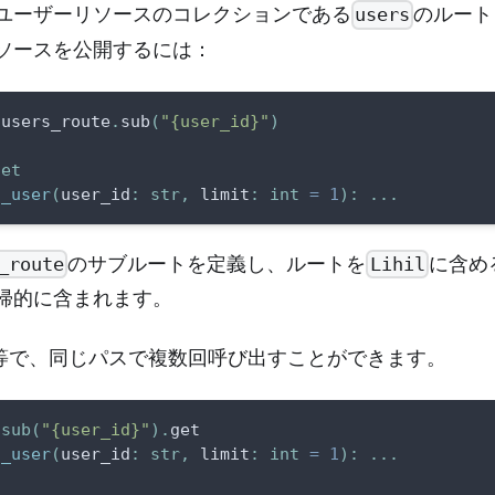
ユーザーリソースのコレクションである
のルート
users
ソースを公開するには：
 users_route
.
sub
(
"{user_id}"
)
get
t_user
(
user_id
:
str
,
 limit
:
int
=
1
)
:
.
.
.
のサブルートを定義し、ルートを
に含め
_route
Lihil
帰的に含まれます。
bは冪等で、同じパスで複数回呼び出すことができます。
.
sub
(
"{user_id}"
)
.
get
t_user
(
user_id
:
str
,
 limit
:
int
=
1
)
:
.
.
.