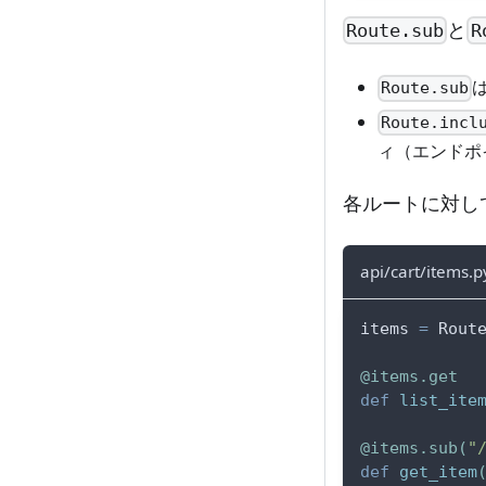
と
Route.sub
R
Route.sub
Route.incl
ィ（エンドポ
各ルートに対し
api/cart/items.p
items 
=
 Rout
@items
.
get
def
list_ite
@items
.
sub
(
"
def
get_item