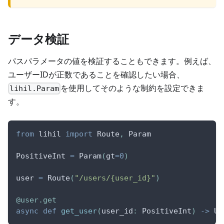
データ検証
パスパラメータの値を検証することもできます。例えば、
ユーザーIDが正数であることを確認したい場合、
を使用してそのような制約を設定できま
lihil.Param
す。
from
 lihil 
import
 Route
,
 Param
PositiveInt 
=
 Param
(
gt
=
0
)
user 
=
 Route
(
"/users/{user_id}"
)
@user
.
get
async
def
get_user
(
user_id
:
 PositiveInt
)
-
>
 Us