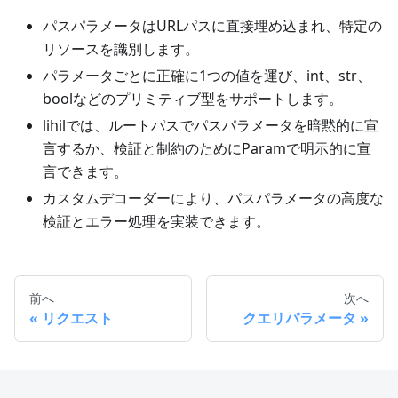
パスパラメータはURLパスに直接埋め込まれ、特定の
リソースを識別します。
パラメータごとに正確に1つの値を運び、int、str、
boolなどのプリミティブ型をサポートします。
lihilでは、ルートパスでパスパラメータを暗黙的に宣
言するか、検証と制約のためにParamで明示的に宣
言できます。
カスタムデコーダーにより、パスパラメータの高度な
検証とエラー処理を実装できます。
前へ
次へ
リクエスト
クエリパラメータ