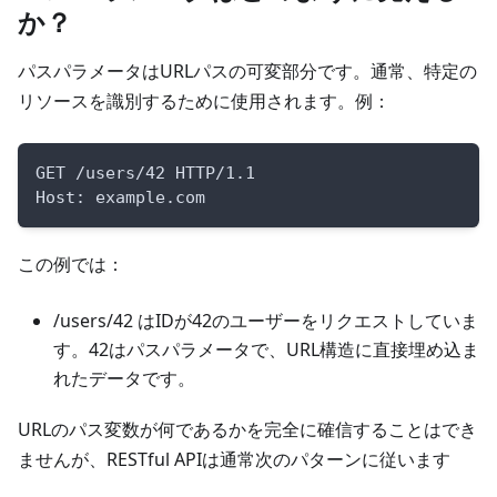
か？
パスパラメータはURLパスの可変部分です。通常、特定の
リソースを識別するために使用されます。例：
GET /users/42 HTTP/1.1
Host: example.com
この例では：
/users/42 はIDが42のユーザーをリクエストしていま
す。42はパスパラメータで、URL構造に直接埋め込ま
れたデータです。
URLのパス変数が何であるかを完全に確信することはでき
ませんが、RESTful APIは通常次のパターンに従います