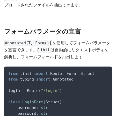
プロードされたファイルを抽出できます。
フォームパラメータの宣言
を使用してフォームパラメータ
Annotated[T, Form()]
を宣言できます。
は自動的にリクエストボディを
lihil
解析し、フォームフィールドを抽出します：
from
 lihil 
import
 Route
,
 Form
,
 Struct
from
 typing 
import
 Annotated
login 
=
 Route
(
"/login"
)
class
LoginForm
(
Struct
)
:
    username
:
str
    password
:
str