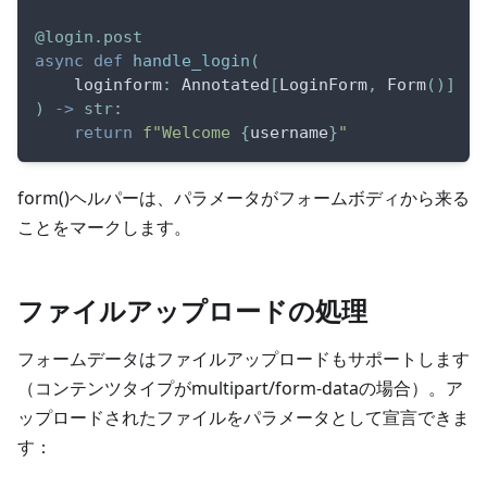
@login
.
post
async
def
handle_login
(
    loginform
:
 Annotated
[
LoginForm
,
 Form
(
)
]
)
-
>
str
:
return
f"Welcome 
{
username
}
"
form()ヘルパーは、パラメータがフォームボディから来る
ことをマークします。
ファイルアップロードの処理
フォームデータはファイルアップロードもサポートします
（コンテンツタイプがmultipart/form-dataの場合）。ア
ップロードされたファイルをパラメータとして宣言できま
す：