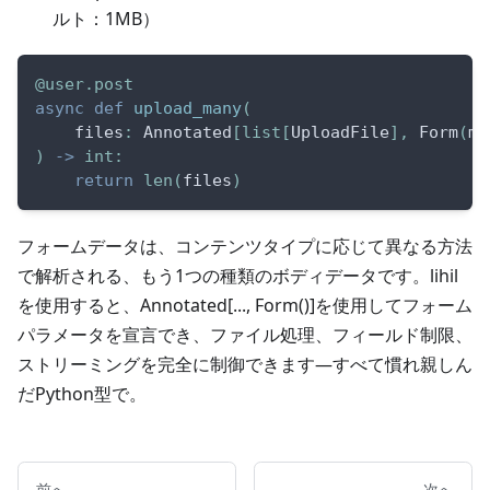
ルト：1MB）
@user
.
post
async
def
upload_many
(
    files
:
 Annotated
[
list
[
UploadFile
]
,
 Form
(
ma
)
-
>
int
:
return
len
(
files
)
フォームデータは、コンテンツタイプに応じて異なる方法
で解析される、もう1つの種類のボディデータです。lihil
を使用すると、Annotated[..., Form()]を使用してフォーム
パラメータを宣言でき、ファイル処理、フィールド制限、
ストリーミングを完全に制御できます—すべて慣れ親しん
だPython型で。
前へ
次へ