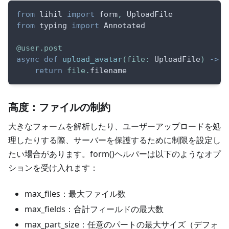
from
 lihil 
import
 form
,
 UploadFile
from
 typing 
import
 Annotated
@user
.
post
async
def
upload_avatar
(
file
:
 UploadFile
)
-
>
s
return
file
.
filename
高度：ファイルの制約
大きなフォームを解析したり、ユーザーアップロードを処
理したりする際、サーバーを保護するために制限を設定し
たい場合があります。form()ヘルパーは以下のようなオプ
ションを受け入れます：
max_files：最大ファイル数
max_fields：合計フィールドの最大数
max_part_size：任意のパートの最大サイズ（デフォ