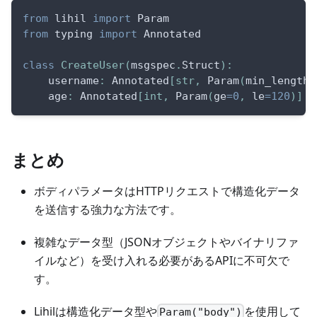
from
 lihil 
import
 Param
from
 typing 
import
 Annotated
class
CreateUser
(
msgspec
.
Struct
)
:
    username
:
 Annotated
[
str
,
 Param
(
min_length
=
    age
:
 Annotated
[
int
,
 Param
(
ge
=
0
,
 le
=
120
)
]
まとめ
ボディパラメータはHTTPリクエストで構造化データ
を送信する強力な方法です。
複雑なデータ型（JSONオブジェクトやバイナリファ
イルなど）を受け入れる必要があるAPIに不可欠で
す。
Lihilは構造化データ型や
を使用して
Param("body")