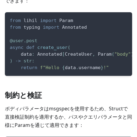
できます：
from
 lihil 
import
 Param
from
 typing 
import
 Annotated
@user
.
post
async
def
create_user
(
    data
:
 Annotated
[
CreateUser
,
 Param
(
"body"
)
]
)
-
>
str
:
return
f"Hello 
{
data
.
username
}
!"
制約と検証
ボディパラメータはmsgspecを使用するため、Structで
直接検証制約を適用するか、パスやクエリパラメータと同
様にParamを通じて適用できます：