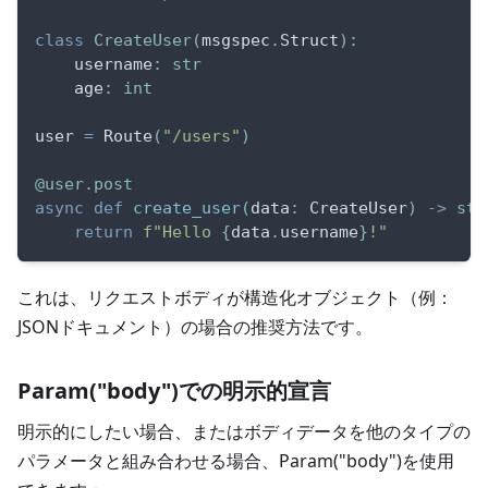
class
CreateUser
(
msgspec
.
Struct
)
:
    username
:
str
    age
:
int
user 
=
 Route
(
"/users"
)
@user
.
post
async
def
create_user
(
data
:
 CreateUser
)
-
>
str
return
f"Hello 
{
data
.
username
}
!"
これは、リクエストボディが構造化オブジェクト（例：
JSONドキュメント）の場合の推奨方法です。
Param("body")での明示的宣言
明示的にしたい場合、またはボディデータを他のタイプの
パラメータと組み合わせる場合、Param("body")を使用