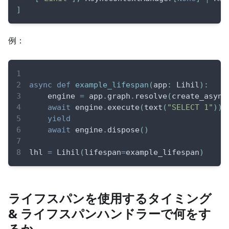
]
例：
async
def
example_lifespan
(
app
:
 Lihil
)
:
    engine 
=
 app
.
graph
.
resolve
(
create_async
await
 engine
.
execute
(
text
(
"SELECT 1"
)
)
yield
await
 engine
.
dispose
(
)
lhl 
=
 Lihil
(
lifespan
=
example_lifespan
)
ライフスパンを使用するタイミング
& ライフスパンハンドラーで何をす
るか