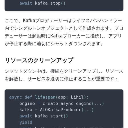
await
 kafka
.
stop
(
)
ここで、Kafkaプロデューサーはライフスパンハンドラー
内でシングルトンオブジェクトとして作成されます。プロ
デューサーは起動時にKafkaブローカーに接続し、アプリ
が停止する際に適切にシャットダウンされます。
リソースのクリーンアップ
シャットダウン中は、接続をクリーンアップし、リソース
を解放し、サービスを適切に停止することが重要です：
async
def
lifespan
(
app
:
 Lihil
)
:
    engine 
=
 create_async_engine
(
.
.
.
)
    kafka 
=
 AIOKafkaProducer
(
.
.
.
)
await
 kafka
.
start
(
)
yield