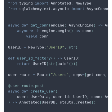
from
 typing 
import
 Annotated
,
 NewType
from
 sqlalchemy
.
ext
.
asyncio 
import
 AsyncConnec
async
def
get_conn
(
engine
:
 AsyncEngine
)
-
>
 Asy
async
with
 engine
.
begin
(
)
as
 conn
:
yield
 conn
UserID 
=
 NewType
(
"UserID"
,
str
)
def
user_id_factory
(
)
-
>
 UserID
:
return
 UserID
(
str
(
uuid4
(
)
)
)
user_route 
=
 Route
(
"/users"
,
 deps
=
[
get_conn
,
(
@user_route
.
post
async
def
create_user
(
    user
:
 UserData
,
 user_id
:
 UserID
,
 conn
:
 Asy
)
-
>
 Annotated
[
UserDB
,
 stauts
.
Created
]
: