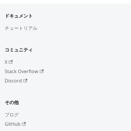
ドキュメント
チュートリアル
コミュニティ
X
Stack Overflow
Discord
その他
ブログ
GitHub