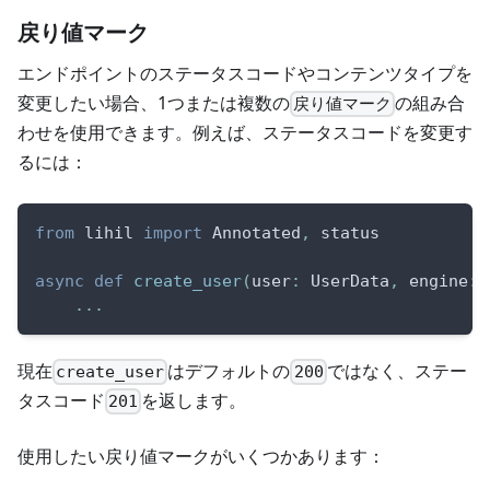
戻り値マーク
エンドポイントのステータスコードやコンテンツタイプを
変更したい場合、1つまたは複数の
の組み合
戻り値マーク
わせを使用できます。例えば、ステータスコードを変更す
るには：
from
 lihil 
import
 Annotated
,
 status
async
def
create_user
(
user
:
 UserData
,
 engine
:
 
.
.
.
現在
はデフォルトの
ではなく、ステー
create_user
200
タスコード
を返します。
201
使用したい戻り値マークがいくつかあります：